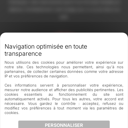
Choisissez votre abonnement parmi nos formules flexibles et
obtenez immédiatement votre badge pour un accès libre à la
salle.
Pratique libre et cours collectifs
Nous utilisons des cookies pour améliorer votre expérience sur
Accédez librement à nos équipements haut de gamme ou
notre site. Ces technologies nous permettent, ainsi qu'à nos
partenaires, de collecter certaines données comme votre adresse
inscrivez-vous facilement aux cours collectifs encadrés par nos
IP et vos préférences de navigation.
coachs diplômés.
Ces informations servent à personnaliser votre expérience,
mesurer notre audience et afficher des publicités pertinentes. Les
cookies essentiels au fonctionnement du site sont
automatiquement activés. Pour tous les autres, votre accord est
nécessaire. Vous gardez le contrôle : acceptez, refusez ou
modifiez vos préférences à tout moment via les paramètres de
cookies.
PERSONNALISER